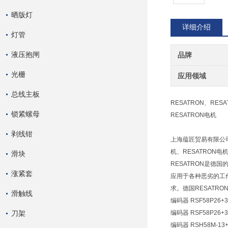
晒版灯
详细介绍
灯管
液压抱闸
品牌
光栅
应用领域
总线主板
RESATRON、RES
锁紧螺母
RESATRON电机
剥线钳
上海蕴匠贸易有限公司
机、RESATRON电
滑块
RESATRON是德
涨紧套
应用于各种恶劣的工作
求。德国RESATR
滑触线
编码器 RSF58P26+3-
刀架
编码器 RSF58P26+3-
编码器 RSH58M-13+1