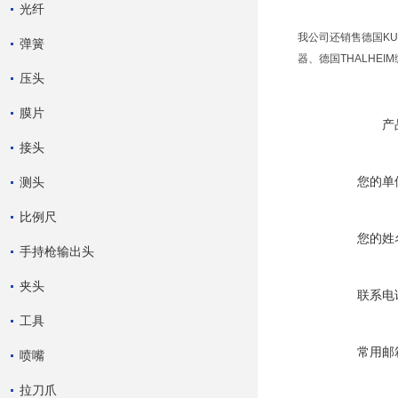
光纤
我公司还销售德国KUB
弹簧
器、德国THALHEIM
压头
膜片
产
接头
您的单
测头
比例尺
您的姓
手持枪输出头
夹头
联系电
工具
常用邮
喷嘴
拉刀爪