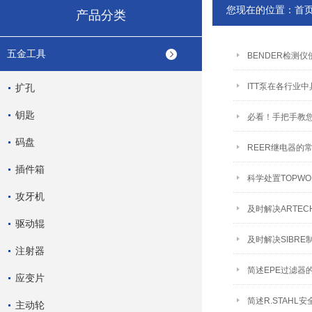
您现在的位置：
首
产品分类
五金工具
BENDER检测
ITT泵在各行业
扩孔
钥匙
必看！手把手教您
码盘
REER继电器的
插件箱
科学处置TOPW
攻牙机
及时解决ARTE
驱动辊
及时解决SIBR
注射器
简述EPE过滤器
应变片
简述R.STAH
主动轮