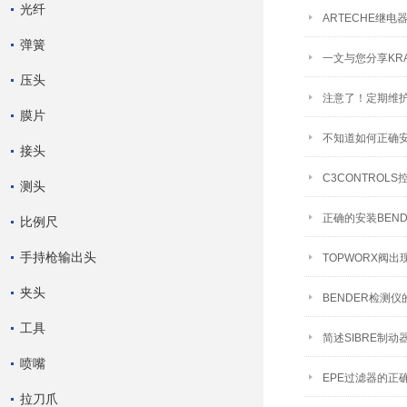
光纤
ARTECHE继
弹簧
一文与您分享KR
压头
注意了！定期维护
膜片
不知道如何正确安
接头
C3CONTRO
测头
正确的安装BEN
比例尺
手持枪输出头
TOPWORX阀
夹头
BENDER检测
工具
简述SIBRE制
喷嘴
EPE过滤器的正
拉刀爪