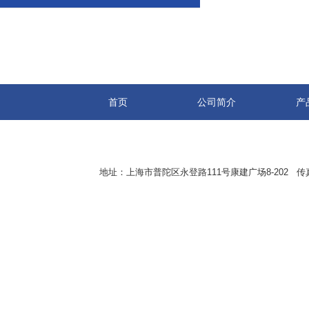
首页
公司简介
产
地址：上海市普陀区永登路111号康建广场8-202 传真：8