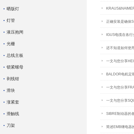
晒版灯
KRAUS&NAI
灯管
正确安装是确保S
液压抱闸
IGUS电缆在各
光栅
还不知道如何使用
总线主板
一文与您分享HE
锁紧螺母
BALDOR电机
剥线钳
一文与您分享FR
滑块
一文与您分享SQ
涨紧套
滑触线
SIBRE制动器
刀架
简述EMB继电器