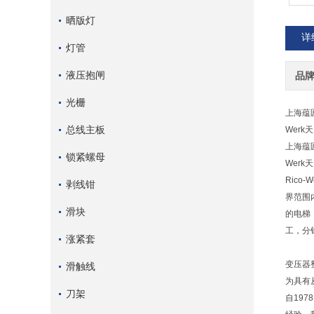
晒版灯
详
灯管
液压抱闸
品
光栅
上海蕴
总线主板
Werk
上海蕴
锁紧螺母
Werk
Rico
剥线钳
界范围内
滑块
的电梯，
工，分
涨紧套
变压器
滑触线
为具有
刀架
自19