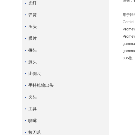
经验，
光纤
弹簧
用于静
Gem
压头
Prom
Prome
膜片
gam
接头
gamm
835
测头
比例尺
手持枪输出头
夹头
工具
喷嘴
拉刀爪