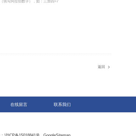
（填写阿拉伯数字），如：三加四=7
返回
在线留言
联系我们
：
沪ICP备15018841号
GoogleSitemap