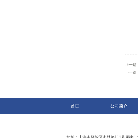
上一篇
下一篇
首页
公司简介
地址：上海市普陀区永登路111号康建广场8-2