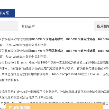
细介绍
牌
其他品牌
应用领
匠贸易有限公司销售德国
Rico-Werk信号隔离模块
、
Rico-Werk静电过滤器
、
Rico-
天窗、Rico-Werk集水盘等全 系列产品。
匠贸易有限公司销售德国
Rico-Werk信号隔离模块
、
Rico-Werk静电过滤器
、
Rico-
天窗、Rico-Werk集水盘等全 系列产品。
-Werk Eiserlo＆Emmrich GmbH自1969年以来一直发展成为欧洲较大的静电除
使用。 我们的产品包括供 应高压电气过滤器的高级技术。 作为各种电梯安装的可靠和*的合
帮助您选择适合您的应用的解决方案。 Rico- Compressed Air成立于194
销和优质的服务。
整流器单元的操作总是包括相应的控制器单元。控制单元保证高压对静电除尘器的工作
从属电压和电流控制功 能的闪络率控制器。
78 年以来，Rico-Werk 已成功开发出多代静电除尘器控制器，其中数以千计的控