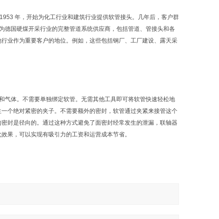
该公司成立于1953 年，开始为化工行业和建筑行业提供软管接头。几年后，客户群
已成为德国硬煤开采行业的完整管道系统供应商，包括管道、管接头和各
他行业作为重要客户的地位。例如，这些包括钢厂、工厂建设、露天采
、水和气体。不需要单独绑定软管。无需其他工具即可将软管快速轻松地
生一个绝对紧密的夹子。不需要额外的密封，软管通过夹紧来接管这个
的密封是径向的。通过这种方式避免了面密封经常发生的泄漏，联轴器
化效果，可以实现有吸引力的工资和运营成本节省。