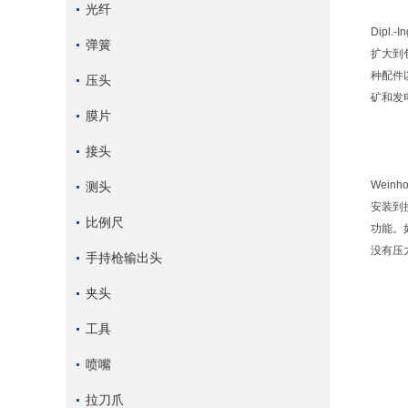
光纤
Dipl
弹簧
扩大到
种配件
压头
矿和发
膜片
接头
Wei
测头
安装到
比例尺
功能。
没有压
手持枪输出头
夹头
工具
喷嘴
拉刀爪