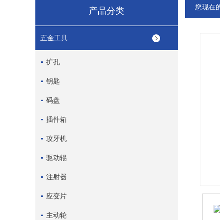
您现在
产品分类
五金工具
扩孔
钥匙
码盘
插件箱
攻牙机
驱动辊
注射器
应变片
主动轮