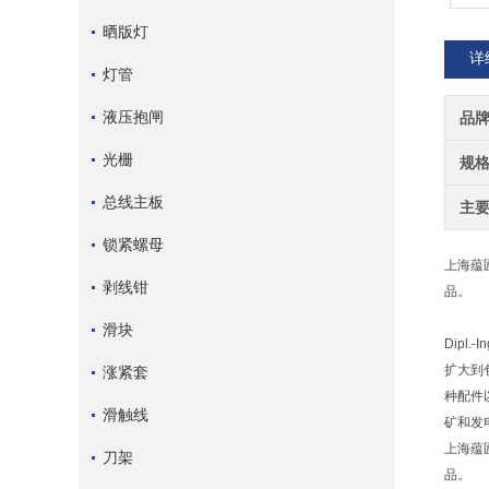
晒版灯
详
灯管
液压抱闸
品
光栅
规
总线主板
主
锁紧螺母
上海蕴
剥线钳
品。
滑块
Dipl
扩大到
涨紧套
种配件
滑触线
矿和发
上海蕴
刀架
品。