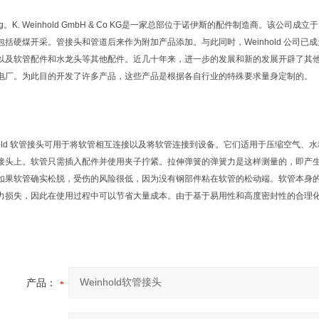
.-Ing。K. Weinhold GmbH & Co KG是一家总部位于诺伊斯的配件制造商。
包括硬煤开采。管接头和管道后来作为附加产品添加。与此同时，Weinhold 公司
以及软管配件和水龙头等其他配件。近几十年来，进一步的发展和新的发展开辟了其
电厂。为此目的开发了许多产品，这些产品是根据各自行业的特殊要求量身定制的。
nhold 软管接头可用于将软管相互连接以及将软管连接到设备。它们适用于压缩空气
接头上。软管只需插入配件并使用夹子拧紧。拉伸弹簧的弹簧力是这样测量的，即产
如果软管确实松脱，受伤的风险很低，因为没有钢部件粘在软管的松动端。软管本身
力损失，因此在使用过程中可以节省大量成本。由于基于易用性和高度密封性的合理
产品：