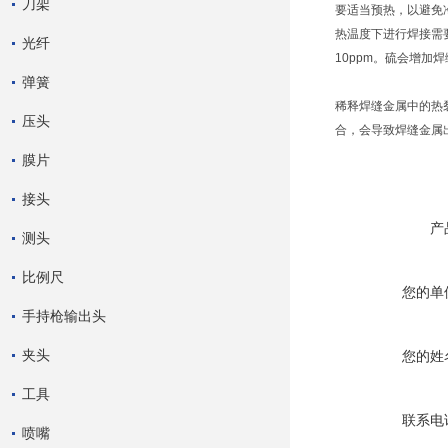
刀架
要适当预热，以避免
热温度下进行焊接需要
光纤
10ppm。硫会增
弹簧
稀释焊缝金属中的热
压头
合，会导致焊缝金属
膜片
接头
产
测头
比例尺
您的单
手持枪输出头
夹头
您的姓
工具
联系电
喷嘴