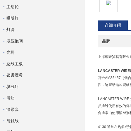
主动轮
晒版灯
详细介绍
灯管
液压抱闸
品牌
光栅
上海蕴匠贸易有限公
总线主板
LANCASTER WIR
锁紧螺母
符合AMS6457（
性，这些钢结构能够被热
剥线钳
滑块
LANCASTER 
员通过使用有效的焊接
涨紧套
含通常由使用润滑剂和
滑触线
4130 通常在热