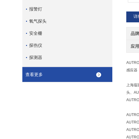
报警灯
详
氧气探头
安全栅
品
探伤仪
应
探测器
AUTR
感应器
查看更多
上海蕴
头、A
AUTR
AUTRO
AUTRO
AUTRO
AUTRO