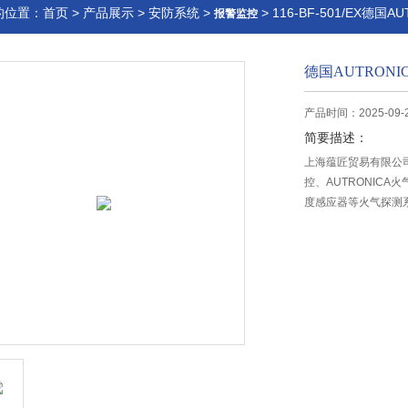
的位置：
首页
>
产品展示
>
安防系统
>
> 116-BF-501/EX德国
报警监控
德国AUTRON
产品时间：2025-09-
简要描述：
上海蕴匠贸易有限公司常
控、AUTRONICA火
度感应器等火气探测