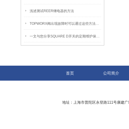
浅述测试REER继电器的方法
TOPWORX阀出现故障时可以通过这些方法解决
一文与您分享SQUARE D开关的定期维护保养方法
首页
公司简介
地址：上海市普陀区永登路111号康建广场8-2