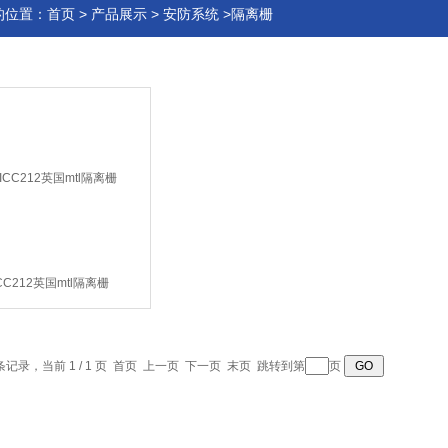
的位置：
首页
>
产品展示
>
安防系统
>隔离栅
CC212英国mtl隔离栅
 条记录，当前 1 / 1 页 首页 上一页 下一页 末页 跳转到第
页