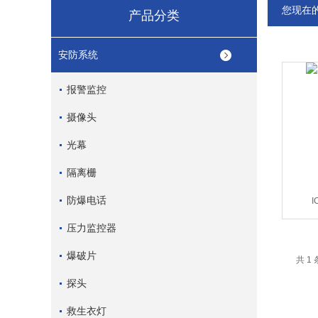
您现在
产品分类
安防系统
报警监控
摄像头
光幕
隔离栅
防爆电话
I
压力监控器
爆破片
共 1
探头
救生衣灯