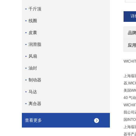
千斤顶
详
线圈
皮囊
品
润滑脂
应
风扇
WICHI
油封
上海蕴
制动器
器,WI
美国WI
马达
40 气动
离合器
WICHII
我公司还
国INT
查看更多
上海蕴匠
器等产