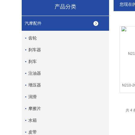
您现在
产品分类
汽摩配件
齿轮
刹车器
刹车
注油器
增压器
N210
润滑
摩擦片
共 4
水箱
皮带