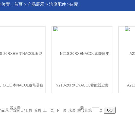
的位置：
首页
>
产品展示
>
汽摩配件
>皮囊
-20RXE日本NACOL蓄能器皮
N210-20RXENACOL蓄能器皮囊
A21
囊
 条记录，当前 1 / 1 页 首页 上一页 下一页 末页 跳转到第
页