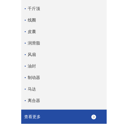
千斤顶
线圈
皮囊
润滑脂
风扇
油封
制动器
马达
离合器
查看更多