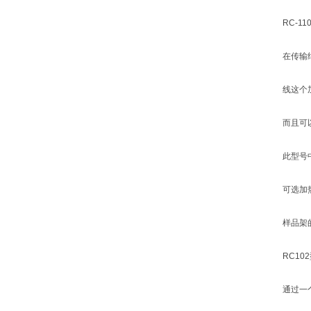
RC-1
在传输
线这个
而且可
此型号
可选加
样品架
RC1
通过一个