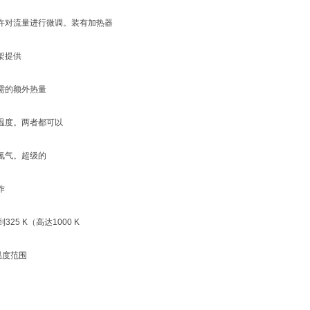
许对流量进行微调。装有加热器
架提供
需的额外热量
温度。两者都可以
氮气。超级的
作
到325 K（高达1000 K
温度范围
。