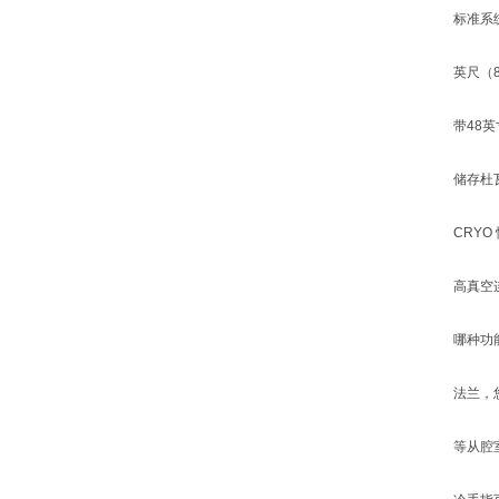
标准系
英尺（
带48
储存杜
CRYO 
高真空
哪种功能
法兰，您
等从腔