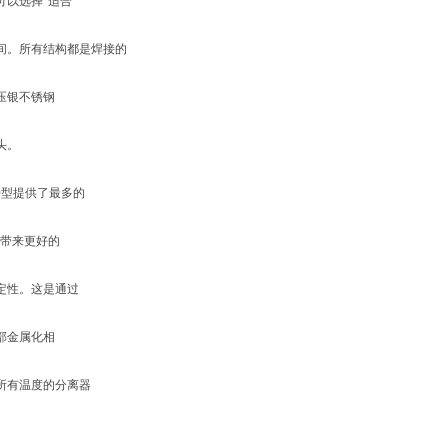
可以选择*适合
间。所有结构都是焊接的
压银不锈钢
头。
10型提供了最多的
，带来更好的
定性。这是通过
部金属化相
所有温度的分离器