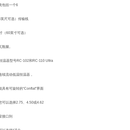
统包括一个6
8英尺可选）传输线
英寸（60英寸可选）
瓦瓶腿。
恒温器型号RC-102和RC-110 Ultra
连续流动低温恒温器，
具有可旋转的“Conflat"界面
可以选择2.75、4.50或4.62
室接口到