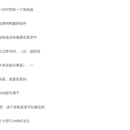
10-UHV型有一个加热器
结束时构建的组件
加热器没有暴露在真空中
以立即访问。（注：该阶段
中未安装分离器）。一
热器，直接安装到
的内部可用于
02型；这个加热器是可以接近的
小型“Conflat"法兰。