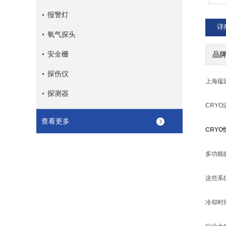
报警灯
详
氧气探头
安全栅
品
探伤仪
上海蕴
探测器
CRY
查看更多
CRYO
多功能
这些系
冷却时