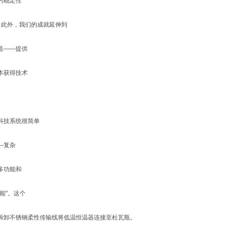
的稳定性
！此外，我们的
成就延伸到
造——提供
本获得技术
科技系统很简单
—复杂
多功能和
能"。这个
拆卸不锈钢柔性传输线将低温恒温器连接至杜瓦瓶。