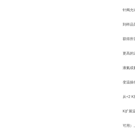
针阀允
到样品
获得所
更高的
液氦或
变温操
从<2 K
K扩展
可用）