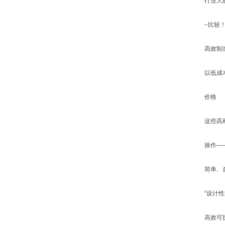
行业大
–比较
高效制
以低成
价格
这些高
操作—
简单、
“设计性
高效可