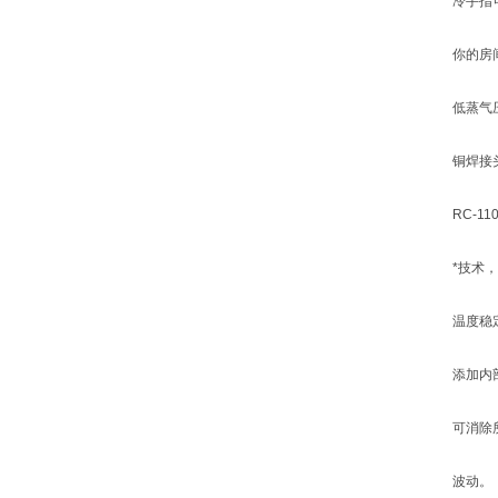
冷手指
你的房
低蒸气
铜焊接
RC-1
*技术
温度稳
添加内
可消除
波动。