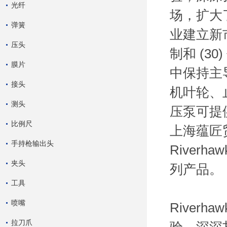
光纤
场，扩大
弹簧
业建立新
压头
制和 (3
膜片
中保持主导
接头
机叶轮、
测头
压泵可提供
比例尺
上海蕴匠
手持枪输出头
Riverh
夹头
列产品。
工具
喷嘴
River
拉刀爪