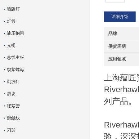
晒版灯
详细介绍
灯管
液压抱闸
品牌
光栅
供货周期
总线主板
应用领域
锁紧螺母
上海蕴匠
剥线钳
Riverh
滑块
列产品。
涨紧套
滑触线
River
刀架
验，深深