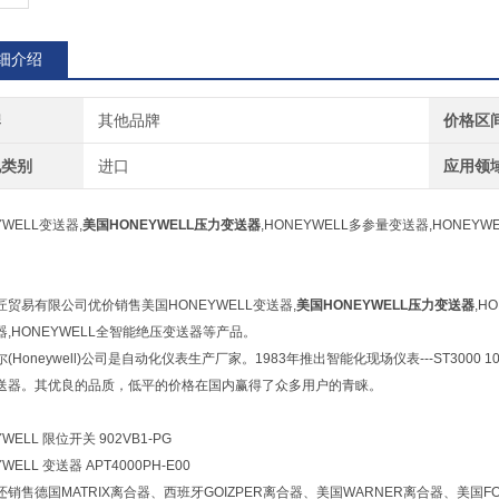
细介绍
牌
其他品牌
价格区
地类别
进口
应用领
YWELL变送器,
美国
HONEYWELL压力变送器
,HONEYWELL多参量变送器,HONEY
匠贸易有限公司优价销售美国HONEYWELL变送器,
美国
HONEYWELL压力变送器
,H
器,HONEYWELL全智能绝压变送器等产品。
(Honeywell)公司是自动化仪表生产厂家。1983年推出智能化现场仪表---ST3000 
送器。其优良的品质，低平的价格在国内赢得了众多用户的青睐。
WELL 限位开关 902VB1-PG
WELL 变送器 APT4000PH-E00
销售德国MATRIX离合器、西班牙GOIZPER离合器、美国WARNER离合器、美国FOR