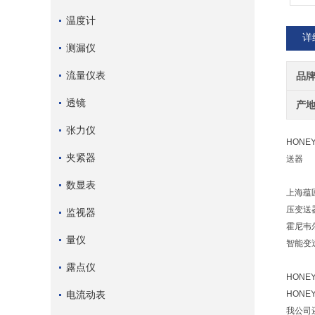
温度计
详
测漏仪
流量仪表
品
透镜
产
张力仪
HONE
夹紧器
送器
数显表
上海蕴
压变送
监视器
霍尼韦尔
量仪
智能变
露点仪
HONEY
电流动表
HONEY
我公司还