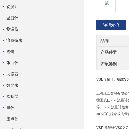
硬度计
温度计
详细介绍
测漏仪
流量仪表
品牌
透镜
产品种类
张力仪
产地类别
夹紧器
VSE流量计、
德国
V
数显表
上海蕴匠贸易有限公
监视器
德国威仕VSE流量
等。 VSE流量计
量仪
间的的间隙形成测量
露点仪
VSE 流量计 VS0,2 GPO