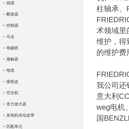
线缆
柱轴承、F
断路器
FRIE
控制器
术领域里的
马达
维护，得
电磁铁
的维护费
接触器
电缆
FRIEDRI
接线盒
我公司还销
空压机
意大利C
张力放大器
weg电机
发电机传动皮带
国BENZ
匹配单元