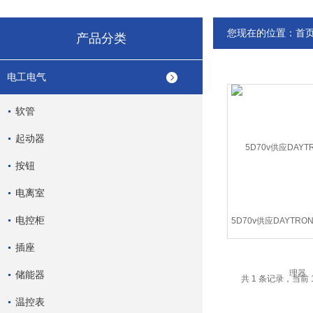
您现在的位置：
首
产品分类
电工电气
软管
起动器
按钮
电离室
电控柜
5D70v供应DAYTR
插座
储能器
共 1 条记录，当前 
温控表