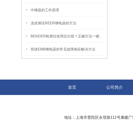
中继器的工作原理
浅述测试REER继电器的方法
BENDER检测仪使用总出错？正确方法一键解锁！
简述EMB继电器的常见故障相应解决方法
首页
公司简介
地址：上海市普陀区永登路111号康建广场8-2