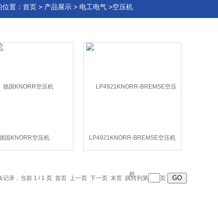
的位置：
首页
>
产品展示
>
电工电气
>空压机
德国KNORR空压机
LP4921KNORR-BREMSE空压机
 条记录，当前 1 / 1 页 首页 上一页 下一页 末页 跳转到第
页