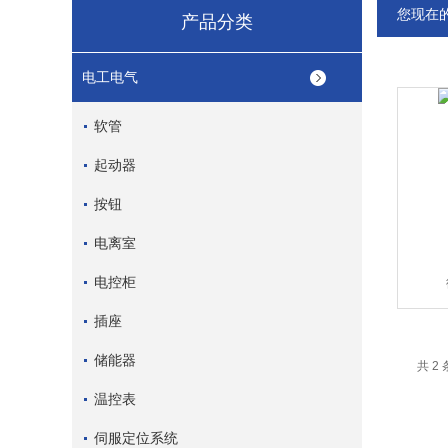
您现在
产品分类
电工电气
软管
起动器
按钮
电离室
电控柜
插座
储能器
共 2
温控表
伺服定位系统