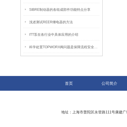
SIBRE制动器的各组成部件功能特点分享
浅述测试REER继电器的方法
ITT泵在各行业中具体应用的介绍
科学处置TOPWORX阀问题是保障流程安全的关键
首页
公司简介
地址：上海市普陀区永登路111号康建广场8-2