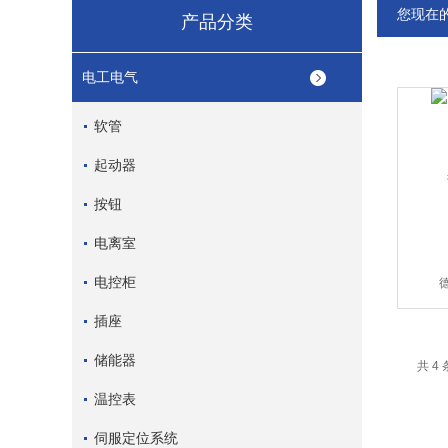
您现在
产品分类
电工电气
软管
起动器
按钮
电离室
电控柜
插座
储能器
共 4
温控表
伺服定位系统