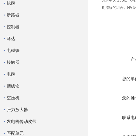
分辨率为 25Bit、
线缆
期漂移的组合。HV 
断路器
控制器
马达
电磁铁
产
接触器
电缆
您的单
接线盒
空压机
您的姓
张力放大器
联系电
发电机传动皮带
匹配单元