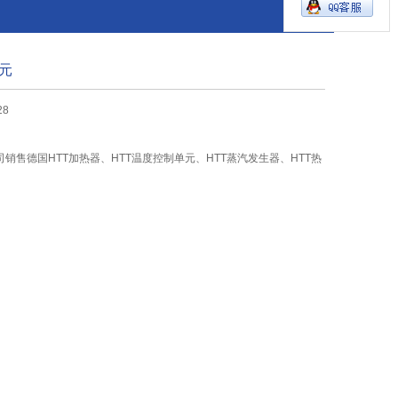
元
28
销售德国HTT加热器、HTT温度控制单元、HTT蒸汽发生器、HTT热
。