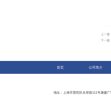
上一篇
下一篇
首页
公司简介
地址：上海市普陀区永登路111号康建广场8-2