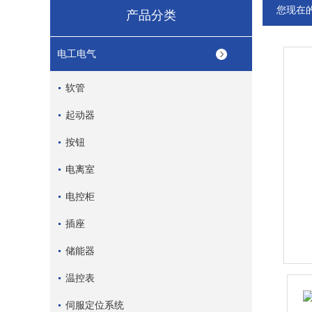
您现在
产品分类
电工电气
软管
起动器
按钮
电离室
电控柜
插座
储能器
温控表
伺服定位系统