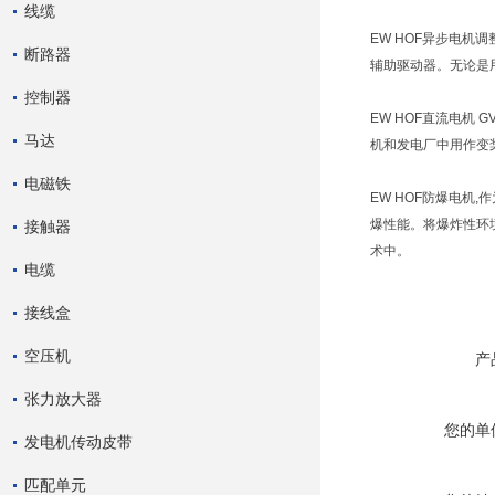
线缆
EW HOF异步电
断路器
辅助驱动器。无论是
控制器
EW HOF直流电
马达
机和发电厂中用作变
电磁铁
EW HOF防爆电
爆性能。将爆炸性环
接触器
术中。
电缆
接线盒
空压机
产
张力放大器
您的单
发电机传动皮带
匹配单元