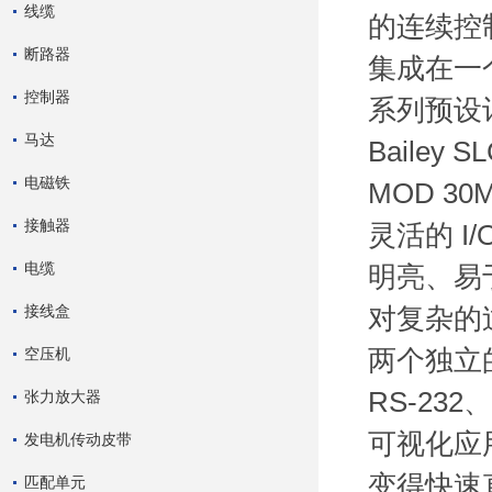
线缆
的连续控制
断路器
集成在一个
控制器
系列预设计
马达
Bailey 
电磁铁
MOD 3
接触器
灵活的 I
电缆
明亮、易
接线盒
对复杂的
空压机
两个独立
RS-23
张力放大器
可视化应
发电机传动皮带
变得快速
匹配单元