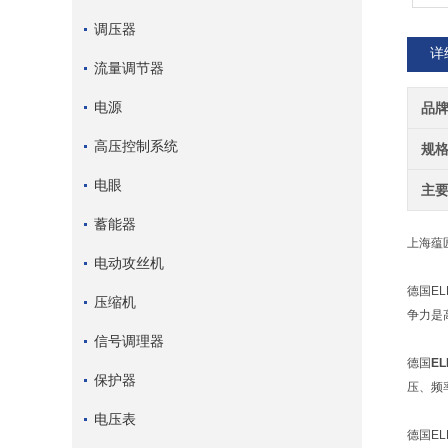
调压器
详
流量调节器
电源
品
高压控制系统
规
电眼
主
蓄能器
上海蕴
电动攻丝机
德国EL
压缩机
争力是
信号调理器
德国
E
保护器
压、频
电压表
德国E