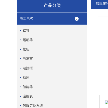
您现在
产品分类
电工电气
软管
起动器
按钮
电离室
电控柜
插座
储能器
温控表
伺服定位系统