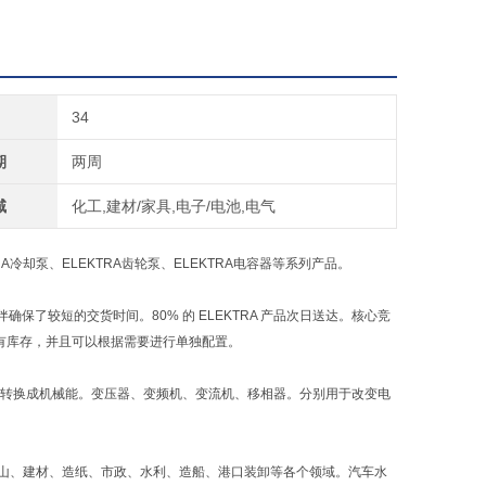
34
期
两周
域
化工,建材/家具,电子/电池,电气
TRA冷却泵、ELEKTRA齿轮泵、ELEKTRA电容器等系列产品。
伙伴确保了较短的交货时间。80% 的 ELEKTRA 产品次日送达。核心竞
品备有库存，并且可以根据需要进行单独配置。
电能转换成机械能。变压器、变频机、变流机、移相器。分别用于改变电
炭、矿山、建材、造纸、市政、水利、造船、港口装卸等各个领域。汽车水