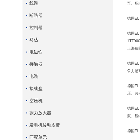
线缆
泵、压
断路器
德国EL
控制器
德国ELE
马达
1TZ90
上海蕴匠
电磁铁
德国EL
接触器
争力是
电缆
德国E
接线盒
压、频
空压机
德国E
张力放大器
泵、压
发电机传动皮带
德国EL
匹配单元