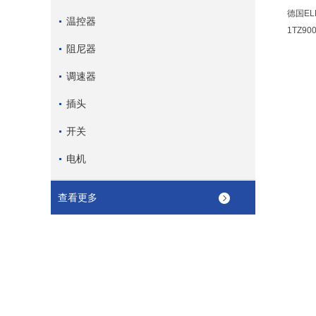
德国ELE
温控器
1TZ90
阻尼器
调速器
插头
开关
电机
查看更多