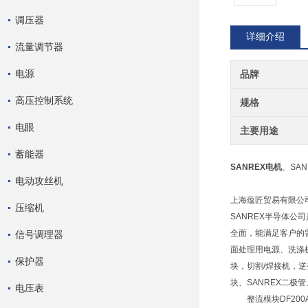
调压器
详细介绍
流量调节器
电源
品牌
高压控制系统
规格
电眼
主要用途
蓄能器
SANREX电机
、SA
电动攻丝机
上海蕴匠贸易有限公司
压缩机
SANREX半导体
全面，能满足客户的
信号调理器
面处理用电源、洗涤
保护器
块，切割/焊接机，
块、SANREX二极管
电压表
整流模块DF200A