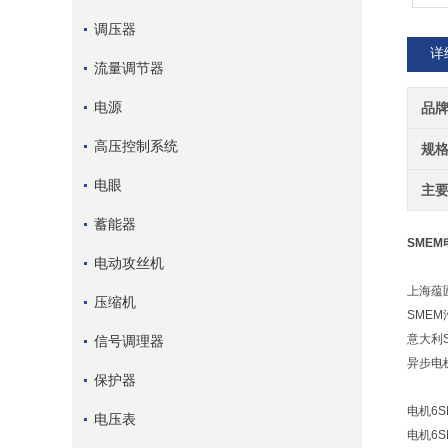
调压器
详
流量调节器
电源
品
高压控制系统
规
电眼
主
蓄能器
SMEM
电动攻丝机
上海蕴
压缩机
SME
意大利
信号调理器
异步电
保护器
电机6SM
电压表
电机6SM