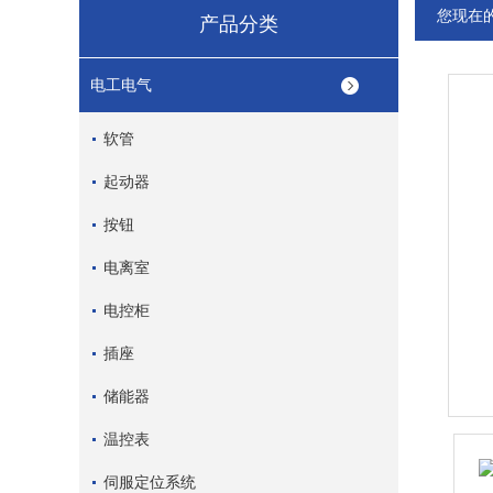
您现在
产品分类
电工电气
软管
起动器
按钮
电离室
电控柜
插座
储能器
温控表
伺服定位系统