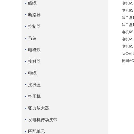
线缆
电机6SH
电机6SM
断路器
法兰盘1
法兰盘1
控制器
电机6SM
马达
电机6SM
电机6SM
电磁铁
我公司还
德国A
接触器
电缆
接线盒
空压机
张力放大器
发电机传动皮带
匹配单元