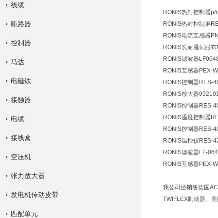
线缆
RONIS热封控制器p/n:7
断路器
RONIS热封控制屏RES
RONIS电流互感器PN:88
控制器
RONIS长耐温伺服布NO
RONIS滤波器LF0648
马达
RONIS互感器PEX-W3
电磁铁
RONIS控制器RES-407
RONIS放大器992101
接触器
RONIS控制器RES-40
RONIS温度控制器RES
电缆
RONIS控制器RES-40
接线盒
RONIS温控仪RES-42
RONIS滤波器LF-064
空压机
RONIS互感器PEX-W
张力放大器
我公司还销售德国ACE
发电机传动皮带
TWIFLEX制动器、
匹配单元