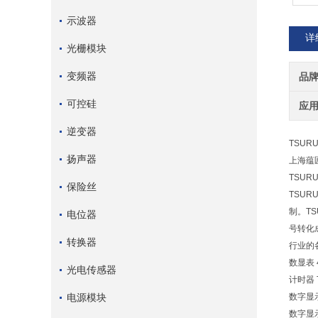
示波器
详
光栅模块
变频器
品
可控硅
应
逆变器
TSUR
扬声器
上海蕴
TSUR
保险丝
TSU
制。T
电位器
号转化
转换器
行业的
数显表 4
光电传感器
计时器 T
电源模块
数字显示
数字显示