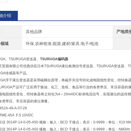
细介绍
牌
其他品牌
产地类
用领域
环保,农林牧渔,能源,建材/家具,电子/电池
UGA、TSURUGA变送器、
TSURUGA编码器
匠贸易有限公司优惠供应日本TSURUGA液位检测信号变送器、TSURUGA变送器、T
UGA传感器等产品。
RUGA浮子液位变送器是采用磁耦合原理，将磁开关信号转化成电阻线性变化，经转换器
SURUGA产品可广泛应用于炼油、化工、造纸、食品等行业的各类带压、常压容器的液
成电阻线性变化，经转换器将之转化为4～20mADC标准电流信号，实现液位的远传测
各类带压、常压容器的液位测量。
52A-49-A-5T-29
ME-45A F.S 10VDC
仪 3014P-14-0-05-A50 规格：输入：BCD 干接点；表示：0-9999；单位：X10 N
仪 3014P-14-0-05-A50 规格：输入：BCD 干接点；表示：0-9999；单位：NM3/