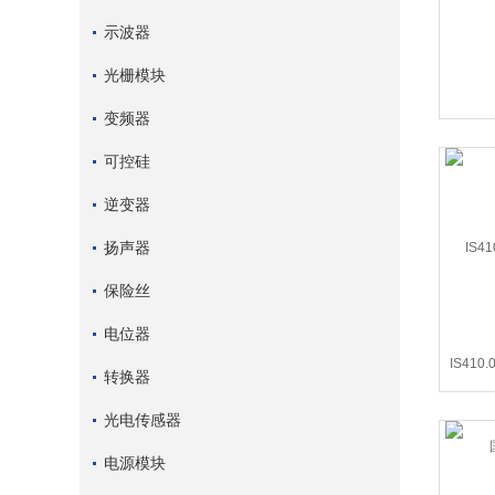
示波器
光栅模块
变频器
可控硅
逆变器
扬声器
保险丝
电位器
IS410
转换器
光电传感器
电源模块