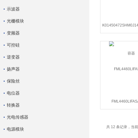
示波器
光栅模块
K01450472SHM0J1
变频器
容器
可控硅
逆变器
扬声器
保险丝
电位器
FML4460LIF
转换器
光电传感器
共 12 条记录，当前
电源模块