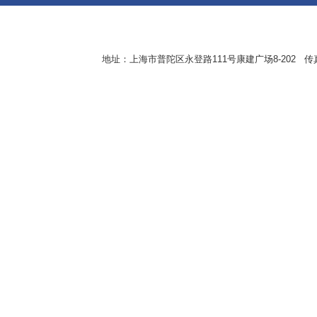
地址：上海市普陀区永登路111号康建广场8-202 传真：8