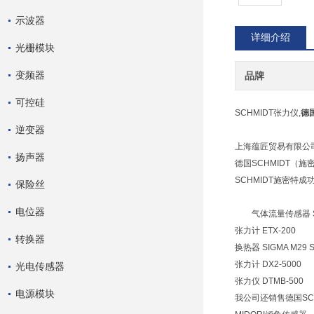
示波器
详细介绍
光栅模块
变频器
品牌
可控硅
SCHMIDT张力仪,
德
逆变器
上海蕴匠贸易有限公司
扬声器
德国SCHMIDT（
SCHMIDT施密特
保险丝
电位器
气体流量传感器 SS20
张力计 ETX-200
转换器
换热器 SIGMA M29 S
张力计 DX2-5000
光电传感器
张力仪 DTMB-500
电源模块
我公司还销售德国SCH