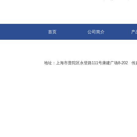
首页
公司简介
产
地址：上海市普陀区永登路111号康建广场8-202 传真：8