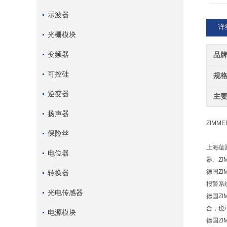
示波器
详
光栅模块
变频器
品
可控硅
规
逆变器
主
扬声器
ZIMM
保险丝
上海蕴
电位器
器、Z
德国Z
转换器
报警系
光电传感器
德国Z
合，也
电源模块
德国Z