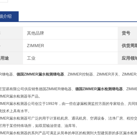
细介绍
牌
其他品牌
货号
格
ZIMMER
供货周
要用途
工业
应用领
ER继电器、
德国
ZIMMER漏水检测继电器
、ZIMMER控制器、ZIMMER开关、ZIMM
匠贸易有限公司供应销售德国ZIMMER继电器、
德国
ZIMMER漏水检测继电器
、ZIM
IMMER漏水检测器等产品。
IMMER漏水检测器公司创立于1992年，由一些在渗漏检测监控方面的专家组合、
统技术上具有水平。
IMMER漏水检测器可广泛的用于计算机机房、通讯机房、空调设备、洁净厂房、程
可用于某些特殊场所，如双层输油管道、油库等。
IMMER漏水检测器的系列产品可满足从简单的单区的检测到大型建筑群的多区漏水