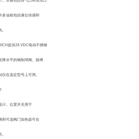
计。水箱包括排气口和泄压口
许多油箱包括液位传感和
热。
RICH提供28 VDC电动不锈钢
压降水平的钢制球阀。脉搏
制仅在选定型号上可用。
个
设计。位置开关用于
测和可选阀门加热器可在
号。