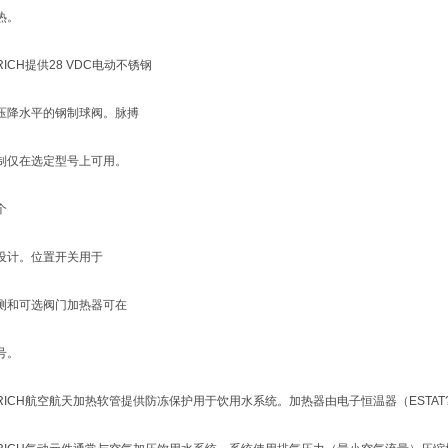
热。
RICH提供28 VDC电动不锈钢
压降水平的钢制球阀。脉搏
制仅在选定型号上可用。
个
设计。位置开关用于
测和可选阀门加热器可在
号。
DRICH航空航天加热软管提供防冻保护用于饮用水系统。加热器由电子恒温器（ESTA