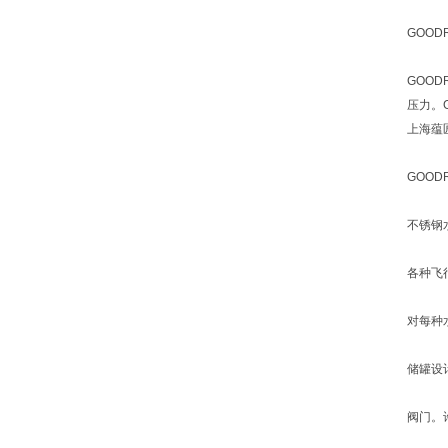
GOO
GOO
压力。
上海蕴匠
GOOD
不锈钢
各种飞
对每种
储罐设
阀门。