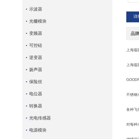
示波器
详
光栅模块
变频器
品
可控硅
上海蕴
逆变器
上海蕴
扬声器
GOOD
保险丝
电位器
不锈钢
转换器
各种飞
光电传感器
对每种
电源模块