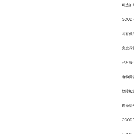
可选加
GOOD
具有低
宽度调
已对每
电动阀
故障检
选择型
GOO