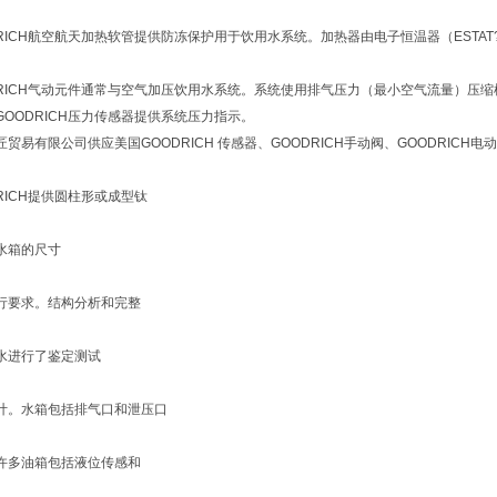
DRICH航空航天加热软管提供防冻保护用于饮用水系统。加热器由电子恒温器（ESTA
DRICH气动元件通常与空气加压饮用水系统。系统使用排气压力（最小空气流量）压
GOODRICH压力传感器提供系统压力指示。
贸易有限公司供应美国GOODRICH 传感器、GOODRICH手动阀、GOODRICH电
RICH提供圆柱形或成型钛
水箱的尺寸
行要求。结构分析和完整
水进行了鉴定测试
计。水箱包括排气口和泄压口
许多油箱包括液位传感和