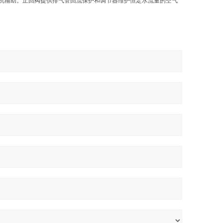
缩机辅助。止回阀提供排气管回流保护和调节器维护恒定水流量的空气