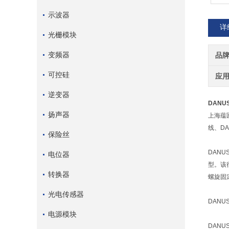
示波器
详
光栅模块
变频器
品
可控硅
应
逆变器
DANU
扬声器
上海蕴
线、D
保险丝
DAN
电位器
型。该
转换器
螺旋固
光电传感器
DANU
电源模块
DAN