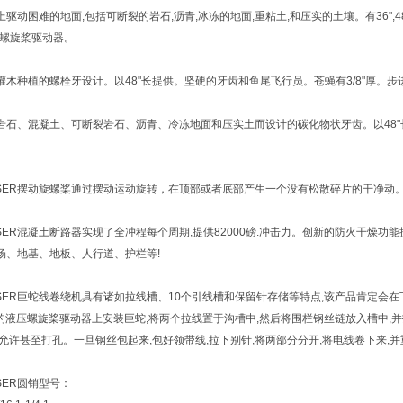
驱动困难的地面,包括可断裂的岩石,沥青,冰冻的地面,重粘土,和压实的土壤。有36",48"
列螺旋桨驱动器。
灌木种植的螺栓牙设计。以48"长提供。坚硬的牙齿和鱼尾飞行员。苍蝇有3/8"厚。
岩石、混凝土、可断裂岩石、沥青、冷冻地面和压实土而设计的碳化物状牙齿。以48"长提供
USER摆动旋螺桨通过摆动运动旋转，在顶部或者底部产生一个没有松散碎片的干净动
USER混凝土断路器实现了全冲程每个周期,提供82000磅.冲击力。创新的防火干
场、地基、地板、人行道、护栏等!
USER巨蛇线卷绕机具有诸如拉线槽、10个引线槽和保留针存储等特点,该产品肯定会
角的液压螺旋桨驱动器上安装巨蛇,将两个拉线置于沟槽中,然后将围栏钢丝链放入槽中
将允许甚至打孔。一旦钢丝包起来,包好领带线,拉下别针,将两部分分开,将电线卷下来
SER圆销型号：