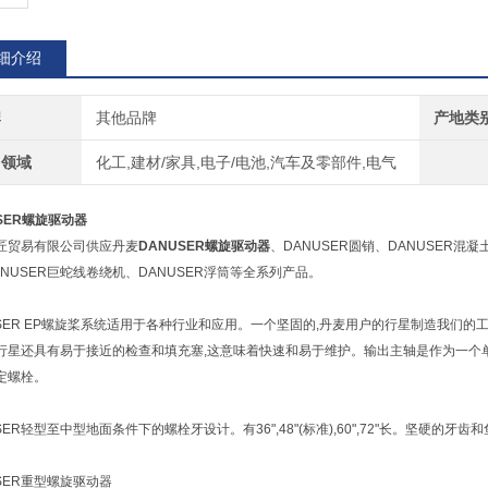
细介绍
牌
其他品牌
产地类
用领域
化工,建材/家具,电子/电池,汽车及零部件,电气
SER螺旋驱动器
匠贸易有限公司供应丹麦
DANUSER螺旋驱动器
、DANUSER圆销、DANUSER混凝
ANUSER巨蛇线卷绕机、DANUSER浮筒等全系列产品。
USER EP螺旋桨系统适用于各种行业和应用。一个坚固的,丹麦用户的行星制造我们的工
行星还具有易于接近的检查和填充塞,这意味着快速和易于维护。输出主轴是作为一个
定螺栓。
SER轻型至中型地面条件下的螺栓牙设计。有36",48"(标准),60",72"长。坚硬的
USER重型螺旋驱动器