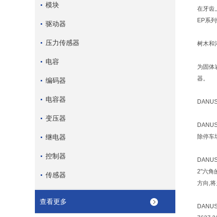
模块
在牙齿上
EP系
驱动器
压力传感器
树木和
电容
为固体
器。
编码器
电容器
DAN
变压器
DAN
继电器
除停车
控制器
DAN
2"六
传感器
方向,
查看更多
DANU