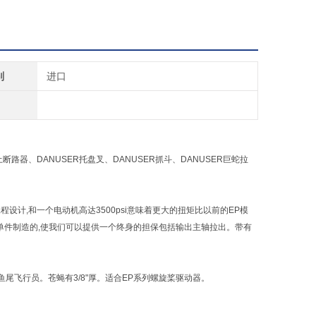
别
进口
土断路器、DANUSER托盘叉、DANUSER抓斗、DANUSER巨蛇拉
程设计,和一个电动机高达3500psi意味着更大的扭矩比以前的EP模
单件制造的,使我们可以提供一个终身的担保包括输出主轴拉出。带有
牙齿和鱼尾飞行员。苍蝇有3/8"厚。适合EP系列螺旋桨驱动器。