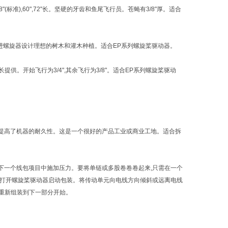
(标准),60",72"长。坚硬的牙齿和鱼尾飞行员。苍蝇有3/8"厚。适合
步进螺旋器设计理想的树木和灌木种植。适合EP系列螺旋桨驱动器。
。开始飞行为3/4",其余飞行为3/8"。适合EP系列螺旋桨驱动
。
燥功能提高了机器的耐久性。这是一个很好的产品工业或商业工地。适合拆
在下一个线包项目中施加压力。要将单链或多股卷卷卷起来,只需在一个
,并打开螺旋桨驱动器启动包装。将传动单元向电线方向倾斜或远离电线
,并重新组装到下一部分开始。