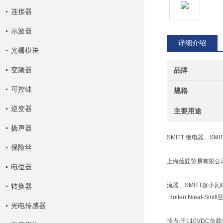
连接器
示波器
详细介绍
光栅模块
变频器
品牌
可控硅
规格
逆变器
主要用途
扬声器
SMITT 继电器、SM
保险丝
上海蕴匠贸易有限公司低
电位器
流器、SMITT超小
转换器
Hollen Nieaf-Sm
光电传感器
接点,于110VDC