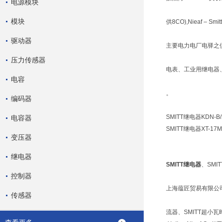
电源模块
模块
供8CO),Nieaf –
驱动器
主要电力电厂电驿之
压力传感器
电表、工业用继电器
电容
。
编码器
SMITT继电器KDN-B/
电容器
SMITT
继电器
XT-17M
变压器
继电器
SMITT继电器
、SMI
控制器
上海蕴匠贸易有限公
传感器
流器、SMITT超小