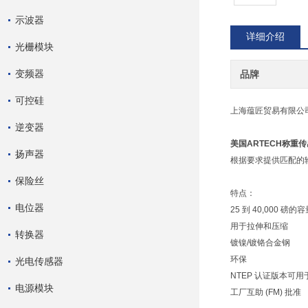
示波器
详细介绍
光栅模块
变频器
品牌
可控硅
上海蕴匠贸易有限公
逆变器
美国ARTECH称重
扬声器
根据要求提供匹配的输出 (3
保险丝
特点：
电位器
25 到 40,000 磅的
用于拉伸和压缩
转换器
镀镍/镀铬合金钢
环保
光电传感器
NTEP 认证版本可用于 III
电源模块
工厂互助 (FM) 批准