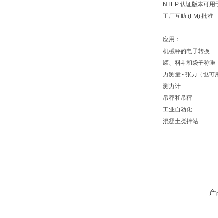
NTEP 认证版本可用于 III
工厂互助 (FM) 批准
应用：
机械秤的电子转换
罐、料斗和袋子称重
力测量 - 张力（也
测力计
吊秤和吊秤
工业自动化
混凝土搅拌站
产