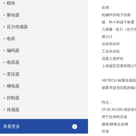
模块
应用：
驱动器
机械秤的电子转换
罐、料斗和袋子称重
压力传感器
力测量 - 张力（也
测力计
电容
吊秤和吊秤
编码器
工业自动化
混凝土搅拌站
电容器
上海蕴匠贸易有限公司
变压器
ARTECH 称重
继电器
据要求提供匹配的输出 (3.
控制器
特点：
传感器
25 到 40,000 磅的
用于拉伸和压缩
镀镍/镀铬合金钢
查看更多
环保