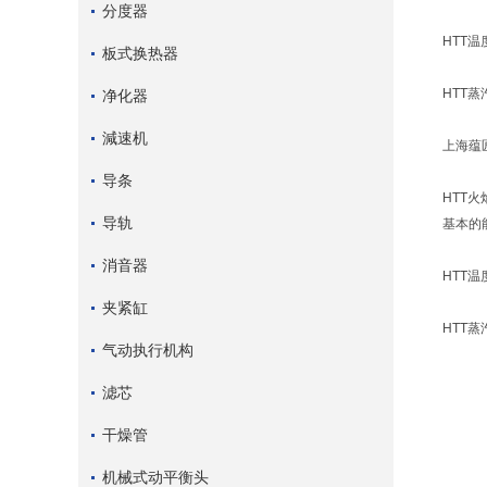
分度器
HTT
板式换热器
HTT
净化器
減速机
上海蕴
导条
HTT
导轨
基本的
消音器
HTT
夹紧缸
HTT
气动执行机构
滤芯
干燥管
机械式动平衡头