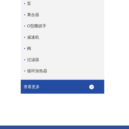
泵
离合器
O型圈抓手
减速机
阀
过滤器
循环加热器
查看更多