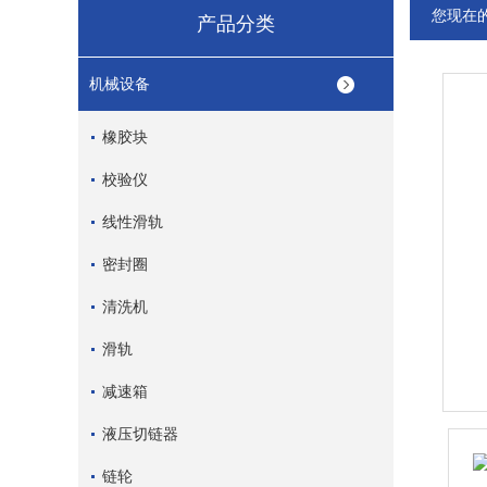
您现在
产品分类
机械设备
橡胶块
校验仪
线性滑轨
密封圈
清洗机
滑轨
减速箱
液压切链器
链轮