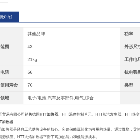
细介绍
牌
其他品牌
功率
度范围
43
外形尺
量
21kg
工作电
缘电阻
56
抗电强
续使用寿命
76
类型
用领域
电子/电池,汽车及零部件,电气,综合
匠贸易有限公司销售德国
HTT加热器
、HTT温度控制单元、HTT蒸汽发生器、HTT热
TT加热器
火焰加热器是经典工艺供热设备的核心。它确保能源转化为可用的热量。通过燃烧，导
能源供应。HTT火焰加热器
平衡了高加热能力和低能源成本。