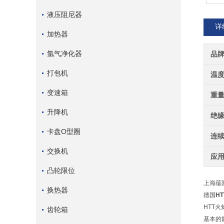
液压阻尼器
详
加热器
氩气净化器
品
打包机
温
变速箱
重
升降机
绝
卡盘O型圈
连
交换机
应
凸轮限位
上海蕴
换热器
德国
H
HTT
齿轮箱
基本的