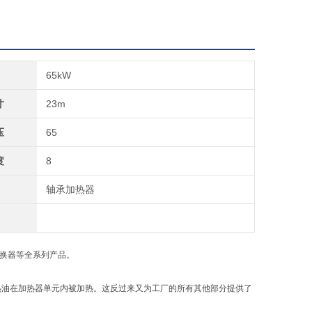
65kW
寸
23m
压
65
度
8
轴承加热器
交换器等全系列产品。
热油在加热器单元内被加热。这反过来又为工厂的所有其他部分提供了