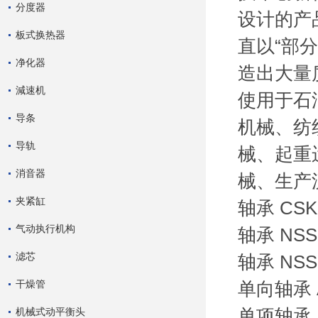
分度器
设计的产
板式换热器
直以“部
净化器
造出大量
減速机
使用于石
导条
机械、纺
导轨
械、起重
消音器
械、生产
夹紧缸
轴承 CSK
气动执行机构
轴承 NSS
滤芯
轴承 NSS
干燥管
单向轴承 
机械式动平衡头
单项轴承 D