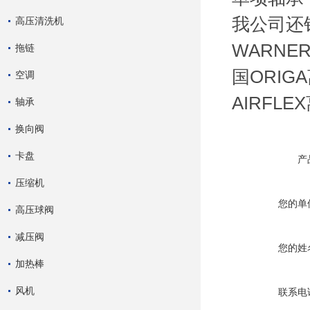
我公司还销
高压清洗机
WARNE
拖链
国ORIG
空调
AIRFL
轴承
换向阀
卡盘
产
压缩机
您的单
高压球阀
减压阀
您的姓
加热棒
风机
联系电