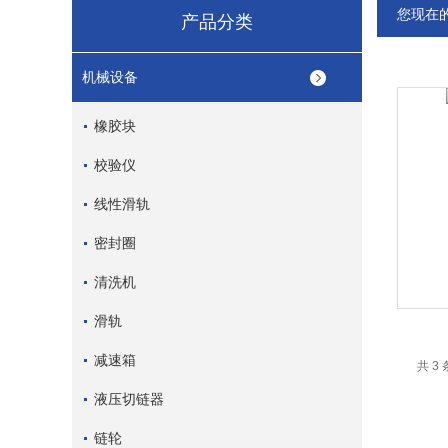
您现在
产品分类
机械设备
橡胶块
校验仪
线性滑轨
密封圈
清洗机
滑轨
减速箱
共 3
液压切链器
链轮