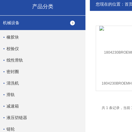
您现在的位置：
首
产品分类
机械设备
橡胶块
校验仪
线性滑轨
密封圈
清洗机
1804230BROEM
滑轨
减速箱
共 1 条记录，当前 
液压切链器
链轮