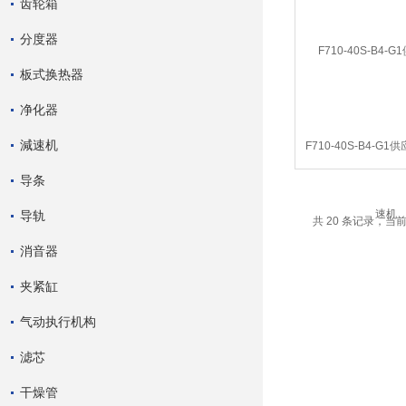
齿轮箱
分度器
板式换热器
净化器
減速机
F710-40S-B4-G1
机
导条
导轨
共 20 条记录，当前 
消音器
夹紧缸
气动执行机构
滤芯
干燥管