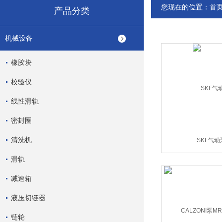
您现在的位置：
首
产品分类
机械设备
橡胶块
校验仪
线性滑轨
密封圈
清洗机
SKF气动
滑轨
减速箱
液压切链器
链轮