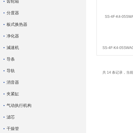
齿轮箱
分度器
板式换热器
净化器
減速机
SS-4F-K4-05SW
导条
导轨
共 14 条记录，当前
消音器
夹紧缸
气动执行机构
滤芯
干燥管