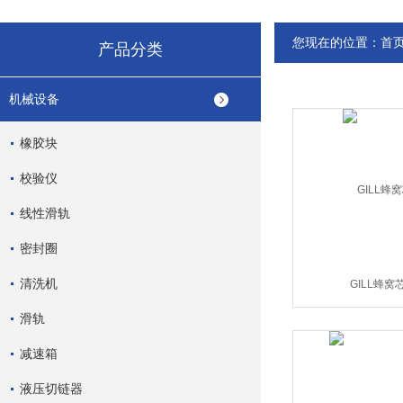
您现在的位置：
首
产品分类
机械设备
橡胶块
校验仪
线性滑轨
密封圈
清洗机
GILL蜂窝
滑轨
减速箱
液压切链器