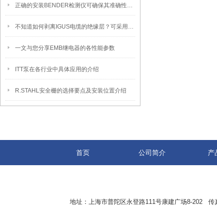
正确的安装BENDER检测仪可确保其准确性及可靠性
不知道如何剥离IGUS电缆的绝缘层？可采用这两种方法
一文与您分享EMB继电器的各性能参数
ITT泵在各行业中具体应用的介绍
R.STAHL安全栅的选择要点及安装位置介绍
首页
公司简介
产
地址：上海市普陀区永登路111号康建广场8-202 传真：8