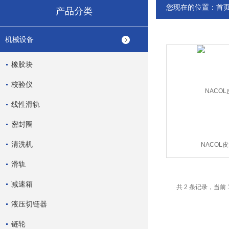
您现在的位置：
首
产品分类
机械设备
橡胶块
校验仪
线性滑轨
密封圈
清洗机
NACOL
滑轨
减速箱
共 2 条记录，当前 
液压切链器
链轮