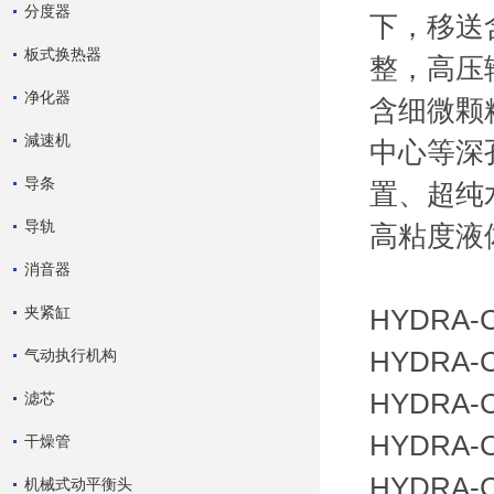
分度器
下，移送
板式换热器
整，高压
净化器
含细微颗
減速机
中心等深
导条
置、超纯
导轨
高粘度液
消音器
夹紧缸
HYDRA-
气动执行机构
HYDRA-
HYDRA-
滤芯
HYDRA-
干燥管
HYDRA-C
机械式动平衡头