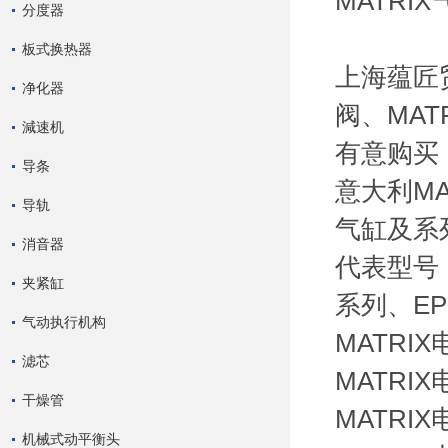
MATRI
分度器
板式换热器
上海蕴匠
净化器
阀、MA
減速机
有意购买
导条
意大利M
导轨
气缸及系
消音器
代表型号：
夹紧缸
系列、EP
气动执行机构
MATRIX
滤芯
MATRIX
干燥管
MATRIX
机械式动平衡头