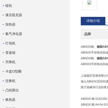
链轮
液压阻尼器
详细介绍
加热器
氩气净化器
品牌
打包机
ABNOX阀、
德国AB
变速箱
ABNOX手持电动加
ABNOX阀、
德国AB
升降机
ABNOX手持电动加
卡盘O型圈
上海蕴匠贸易有限公司低
交换机
瑞士ABNOX历经6
医疗器械等行业的客
凸轮限位
ABNOX 阀 4192200
换热器
ABNOX 阀 Art-Nr.41