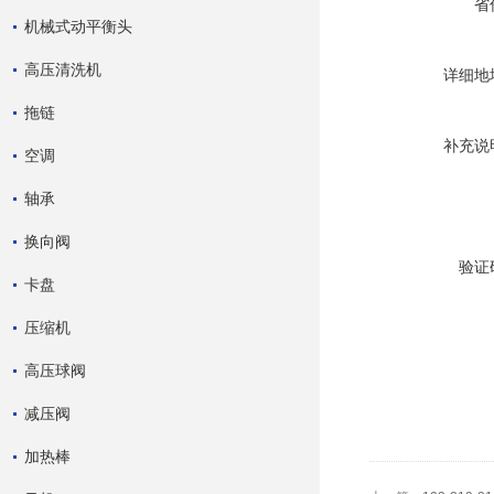
省
机械式动平衡头
高压清洗机
详细地
拖链
补充说
空调
轴承
换向阀
验证
卡盘
压缩机
高压球阀
减压阀
加热棒