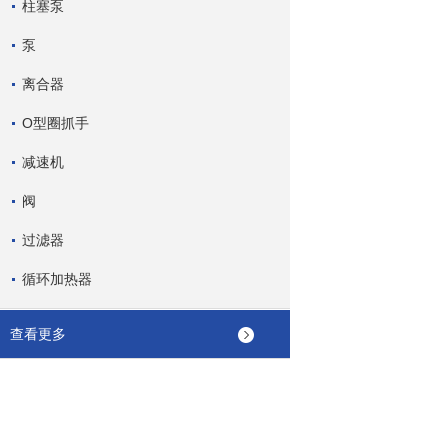
柱塞泵
泵
离合器
O型圈抓手
减速机
阀
过滤器
循环加热器
查看更多