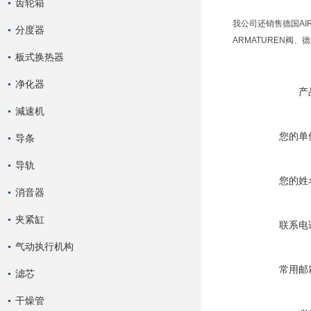
齿轮箱
我公司还销售德国AIR
分度器
ARMATUREN阀、
板式换热器
净化器
产
減速机
您的单
导条
导轨
您的姓
消音器
夹紧缸
联系电
气动执行机构
常用邮
滤芯
干燥管