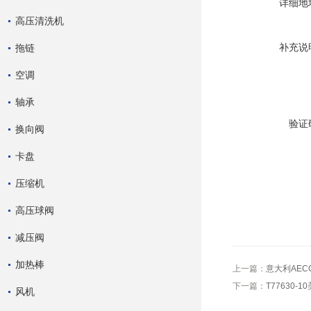
详细地
高压清洗机
补充说
拖链
空调
轴承
验证
换向阀
卡盘
压缩机
高压球阀
减压阀
加热棒
上一篇：
意大利AEC
下一篇：
T77630-1
风机