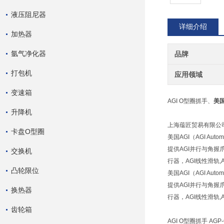
液压阻尼器
详细介绍
加热器
氩气净化器
品牌
打包机
应用领域
变速箱
AGI O型圈抓手、
美国
升降机
上海蕴匠贸易有限公司
卡盘O型圈
美国AGI（AGI 
提供AGI并行与角握爪,
交换机
行器，AGI线性滑轨,AG
凸轮限位
美国AGI（AGI 
提供AGI并行与角握爪,
换热器
行器，AGI线性滑轨,AG
齿轮箱
AGI O型圈抓手 AGP-6