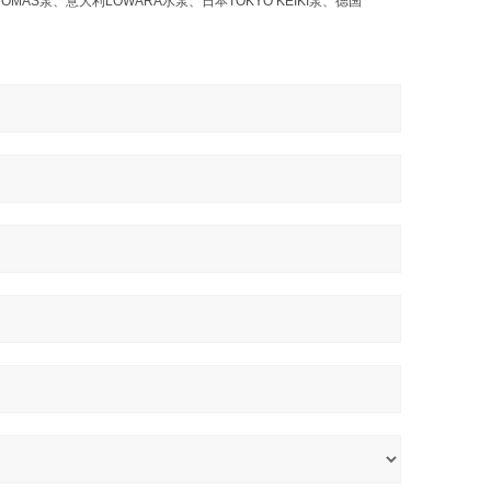
OMAS泵、意大利LOWARA水泵、日本TOKYO KEIKI泵、德国