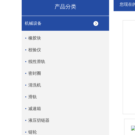
您现在
产品分类
机械设备
橡胶块
校验仪
线性滑轨
密封圈
清洗机
滑轨
减速箱
液压切链器
链轮