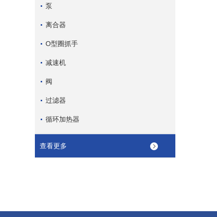
泵
离合器
O型圈抓手
减速机
阀
过滤器
循环加热器
查看更多