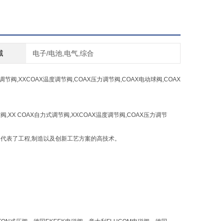
域
电子/电池,电气,综合
式调节阀,XXCOAX温度调节阀,COAX压力调节阀,COAX电动球阀,COAX
节阀,XX COAX自力式调节阀,XXCOAX温度调节阀,COAX压力调节
已代表了工程,制造以及创新工艺方案的高技术。