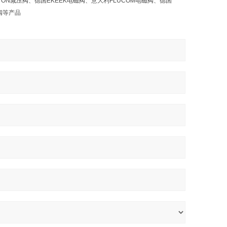
ILTON减压阀、德国EKEEK电磁阀、意大利FLUCOM电磁阀、德国
磁阀等产品