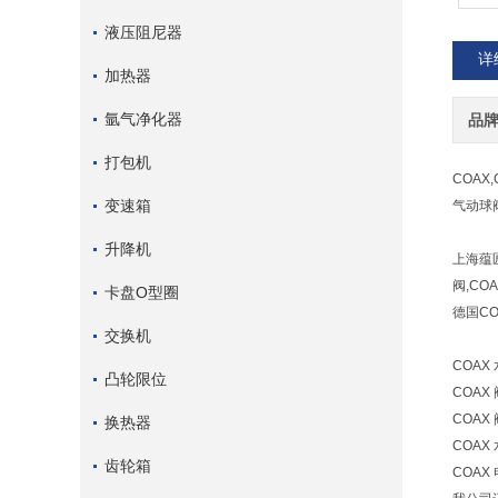
液压阻尼器
详
加热器
氩气净化器
品
打包机
COAX,
变速箱
气动球阀
升降机
上海蕴
阀,CO
卡盘O型圈
德国C
交换机
COAX 
凸轮限位
COAX 阀
COAX 
换热器
COAX 
齿轮箱
COAX 