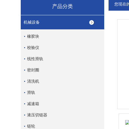
您现在
产品分类
机械设备
橡胶块
校验仪
线性滑轨
密封圈
清洗机
滑轨
减速箱
液压切链器
链轮