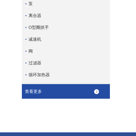
泵
离合器
O型圈抓手
减速机
阀
过滤器
循环加热器
查看更多