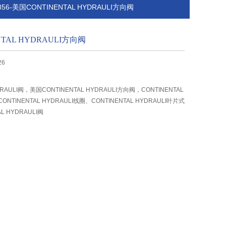
Y5856-美国CONTINENTAL HYDRAULI方向阀
TAL HYDRAULI方向阀
26
DRAULI阀，美国CONTINENTAL HYDRAULI方向阀，CONTINENTAL
ONTINENTAL HYDRAULI线圈、CONTINENTAL HYDRAULI叶片式
L HYDRAULI阀