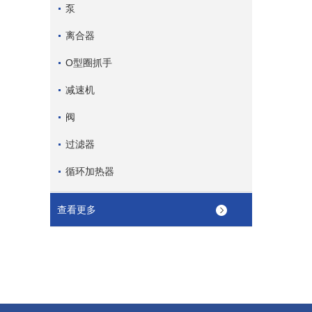
泵
离合器
O型圈抓手
减速机
阀
过滤器
循环加热器
查看更多