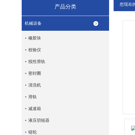
您现在
产品分类
机械设备
橡胶块
校验仪
线性滑轨
密封圈
清洗机
滑轨
减速箱
液压切链器
链轮