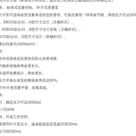
制方式可选（标准压力补偿式；遥控压力控制式负载感应式功率限定式）
静。 标准式流量控制。 叶片式变量泵
叶片泵可连续改变流量来适应您的需求。它如定量泵一样高效节能，系统压力可达2000
、6、8和10加仑/分，A型尺寸法兰（又螺杆式）。
5、20和30加仑/分，B型尺寸法兰安装（又螺杆式）。
0和70加仑/分，D型尺寸法兰（双螺杆式）。
以转速为1600rpm计。
性:
性补偿器使反应更快且防止杂质堵塞。
力轴承使轴承寿命更长久。
步进环使磨损少，寿命更长。
压力平衡台使泵的整体效率高达90%。
3个叶片使流量平缓，应噪高低。
静。
，额定压力可达3000psi
-75GPM
构，可省工作空间
要调节叶片泵压力，减省能源反应迅速20至50ms
70至500ms