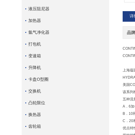
液压阻尼器
详
加热器
氩气净化器
品
打包机
CONTI
变速箱
CONTI
升降机
上海蕴匠
HYDR
卡盘O型圈
美国CO
交换机
该系列
五种流
凸轮限位
A．6
B．10
换热器
C．20
齿轮箱
优点特