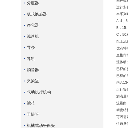
四种控
分度器
运行安
板式换热器
本系列
A. 4
净化器
B．1
C．5
減速机
以上流量
导条
优点特
直接弹
导轨
流体动
已获的
消音器
已获的
夹紧缸
内含1
运行安
气动执行机构
满流量时
滤芯
流量由8
精密结
干燥管
可因需
快速复位
机械式动平衡头